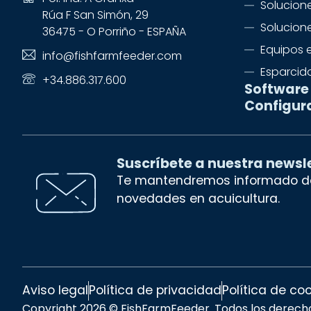
Solucione
Rúa F San Simón, 29
Solucion
36475 - O Porriño - ESPAÑA
Equipos 
info@fishfarmfeeder.com
Esparcid
+34.886.317.600
Software
Configur
Suscríbete a nuestra newsl
Te mantendremos informado de
novedades en acuicultura.
Aviso legal
Política de privacidad
Política de co
Copyright 2026 © FishFarmFeeder. Todos los derech