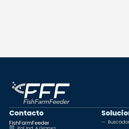
Contacto
Soluci
Buscador
FishFarmFeeder
Pol. Ind. A Granxa