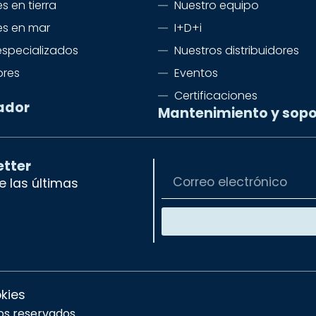
s en tierra
Nuestro equipo
es en mar
I+D+i
especializados
Nuestros distribuidores
ores
Eventos
Certificaciones
ador
Mantenimiento y sopo
etter
 las últimas
okies
os reservados.