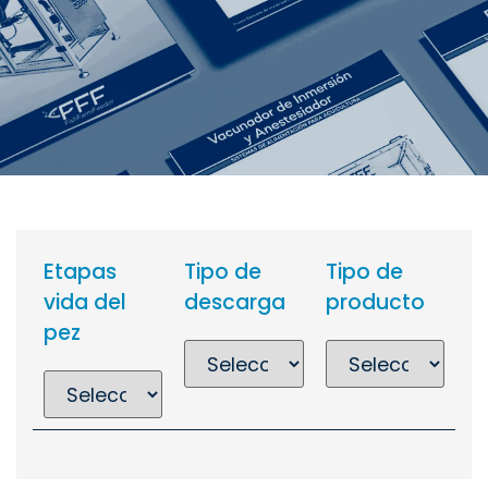
Etapas
Tipo de
Tipo de
vida del
descarga
producto
pez