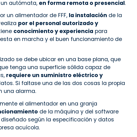
r un autómata,
en forma remota o presencial
.
por un alimentador de FFF,
la instalación
de la
realiza
por el personal autorizado y
tiene
conocimiento y experiencia
para
puesta en marcha y el buen funcionamiento de
zado se debe ubicar en una base plana, que
 que tenga una superficie sólida capaz de
ás,
requiere un suministro eléctrico y
atos. Si faltase una de las dos cosas la propia
n una alarma.
amente el alimentador en una granja
uncionamiento
de la máquina y del software
 diseñado según la especificación y datos
presa acuícola.