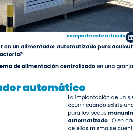
comparte este artículo
ir en un alimentador automatizado para acuicul
actoría?
tema de alimentación centralizado
en una granja 
tador automático
La implantación de un s
ocurrir cuando existe u
para los peces
manual
automatizado
. O en ca
de ellas misma se cuent