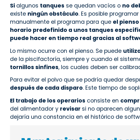
Si
algunos
tanques
se quedan vacíos o
no de
existe
ningún obstáculo
. Es posible programar
manualmente el programa para que
el pienso
horario predefinido a unos tanques específic
puede hacer en tiempo real gracias al
softw
Lo mismo ocurre con el pienso. Se puede
utili
de la piscifactoría, siempre y cuando el sist
tornillos sinfines
, los cuales deben ser calibr
Para evitar el polvo que se podría quedar desp
después de cada disparo
. Este tiempo de sop
El trabajo de los operarios
consiste en
compro
del alimentador y
revisar
si no aparecen algu
dejaría una constancia en el histórico de softwa