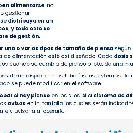
ben alimentarse
, no
 o gestionar
 se distribuya en un
os, y todo esto se
are de gestión
.
zar uno o varios tipos de tamaño de pienso
según 
ema de alimentación esté así diseñado. Cada
dosis 
ados cuando se cambia de pienso o lote, de una mane
ués de un disparo en las tuberías los sistemas de
lado se puede modificar en el software.
bar si hay pienso
en los silos,
si
el
sistema de al
nos
avisos
en la pantalla los cuales serán indicad
re y avisaría al operario.