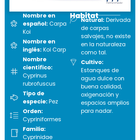
Habitat
Nombre en
Natural:
Derivada
español:
Carpa
de carpas
Koi
salvajes, no existe
Nombre en
en la naturaleza
inglés:
Koi Carp
como tal.
Nombre
Cultivo:
científico:
Estanques de
Cyprinus
agua dulce con
rubrofuscus
buena calidad,
Tipo de
oxigenación y
especie:
Pez
espacios amplios
para nadar.
Orden:
Cypriniformes
Familia:
Cyprinidae