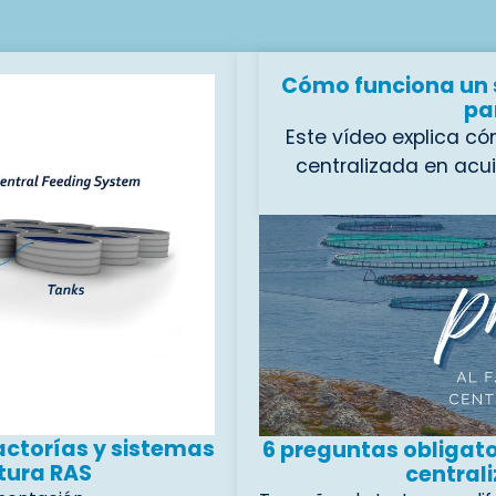
Cómo funciona un 
pa
Este vídeo explica c
centralizada en acu
camarones en todas 
Ideal para hatcher
automatizan todo 
buscan automatizar 
pienso y la dosifica
jaulas. Al reducir la
mejorar el bienes
centralizada son un
mode
actorías y sistemas
6 preguntas obligato
ltura RAS
central