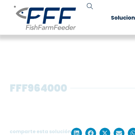
Solucio
FFF964000
Alimentador pienso seco para p
tanques con doble disparo, conj
cuadro eléctrico.
comparte esta solución