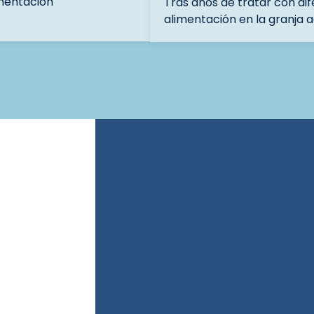
imentación
Tras años de tratar con di
alimentación en la granja 