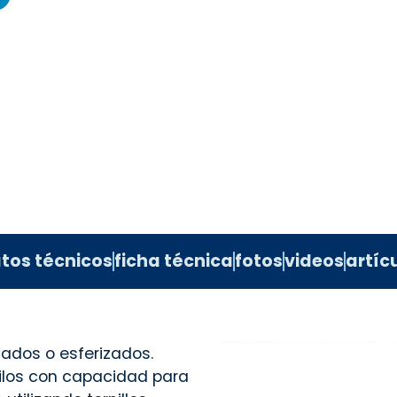
tos técnicos
ficha técnica
fotos
videos
artíc
zados o esferizados.
ilos con capacidad para