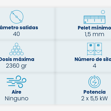
iámetro salidas
Pelet mínim
40
1,5 mm
Dosis máxima
Número de sil
2360 gr
4
Aire
Potencia
Ninguno
2 x 5,5 kW