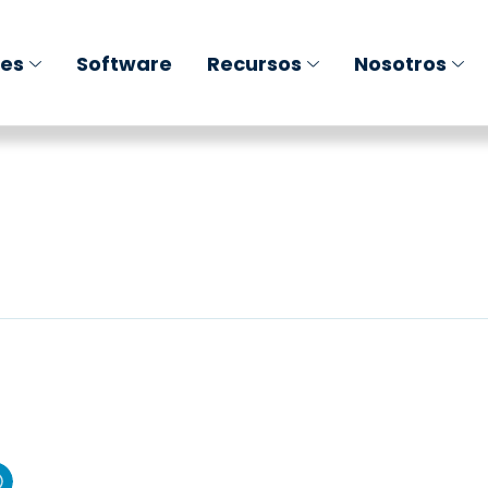
nes
Software
Recursos
Nosotros
reengorde con 4 silos para 96
unto selector + silos + soplantes 