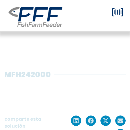
MFH242000
Alimentador de microdietas de
300µm a 800µm para criadero con
4 silos de gran capacidad para 24
tanques.
comparte esta
solución