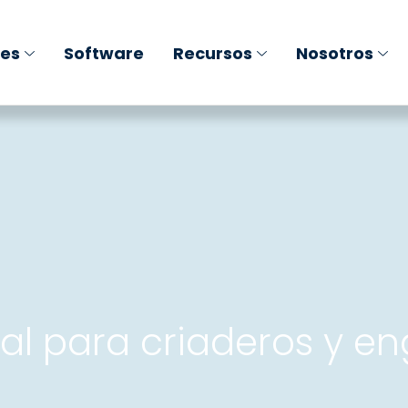
nes
Software
Recursos
Nosotros
al para criaderos y e