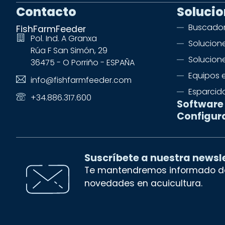
Contacto
Soluci
Buscador
FishFarmFeeder
Pol. Ind. A Granxa
Solucione
Rúa F San Simón, 29
Solucion
36475 - O Porriño - ESPAÑA
Equipos 
info@fishfarmfeeder.com
Esparcid
+34.886.317.600
Software
Configur
Suscríbete a nuestra newsl
Te mantendremos informado de
novedades en acuicultura.