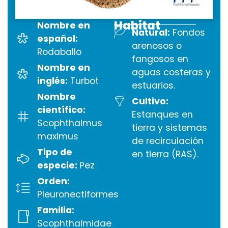
Habitat
Nombre en
Natural:
Fondos
español:
arenosos o
Rodaballo
fangosos en
Nombre en
aguas costeras y
inglés:
Turbot
estuarios.
Nombre
Cultivo:
científico:
Estanques en
Scophthalmus
tierra y sistemas
maximus
de recirculación
Tipo de
en tierra (RAS).
especie:
Pez
Orden:
Pleuronectiformes
Familia:
Scophthalmidae