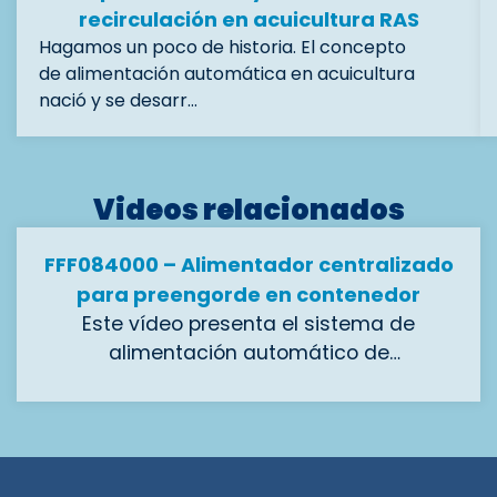
recirculación en acuicultura RAS
Hagamos un poco de historia. El concepto
de alimentación automática en acuicultura
nació y se desarr…
Videos relacionados
FFF084000 – Alimentador centralizado
para preengorde en contenedor
Este vídeo presenta el sistema de
alimentación automático de
FishFarmFeeder diseñado en formato de
Con 8 salidas de 40 mm de diámetro,
contenedor para la alimentación de
permite la dosificación precisa de pellets
salmón y esturión en acuicultura.
de 1 mm a 4 mm, asegurando una
distribución eficiente del alimento. Su