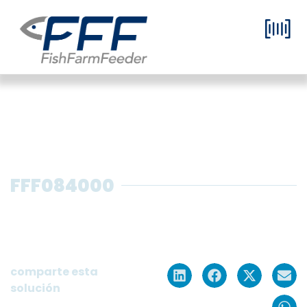
FFF084000
Alimentador para preengorde en
formato contenedor con 1 selector
para 8 tanques y 1 silo de 5m3
comparte esta
solución