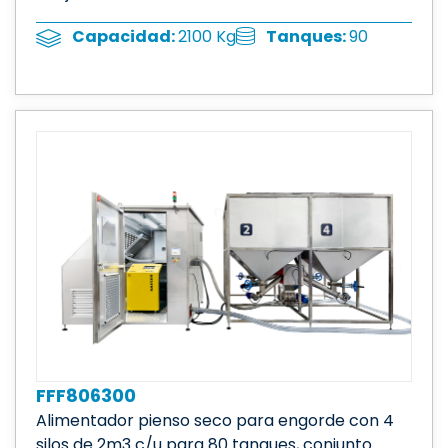
Tanques:
90
Capacidad:
2100 Kg
FFF806300
Alimentador pienso seco para engorde con 4
silos de 2m3 c/u para 80 tanques, conjunto