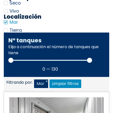
Seco
Vivo
Localización
Mar
Tierra
Nº tanques
Elija a continuación el número de tanques que
tiene
0
—
130
×
Filtrando por:
Mar
Limpiar filtros