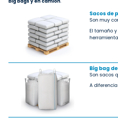
big bags y en camión
.
Sacos de p
Son muy com
El tamaño y 
herramientas
Big bag de
Son sacos 
A diferenci