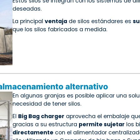
Estos silos se integran con los sistemas de al
deseadas.
La principal
ventaja
de silos estándares es
su
que los silos fabricados a medida.
almacenamiento alternativo
En algunas granjas es posible aplicar una solu
necesidad de tener silos.
El
Big Bag charger
aprovecha el embalaje que 
gracias a su estructura
permite sujetar
los b
directamente
con el alimentador centralizado