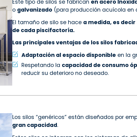
Este tipo de silos se fabrican
en acero Inoxid
o
galvanizado
(para producción acuícola en 
El tamaño de silo se hace
a medida
, es deci
de cada piscifactoría.
Las principales ventajas de los silos fabric
Adaptación al espacio disponible
en la g
Respetando la
capacidad de consumo óp
reducir su deterioro no deseado.
Los silos “genéricos” están diseñados por em
gran capacidad
.