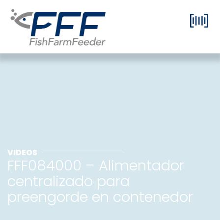
VIDEOS
FFF084000 – Alimentador
centralizado para
preengorde en contenedor